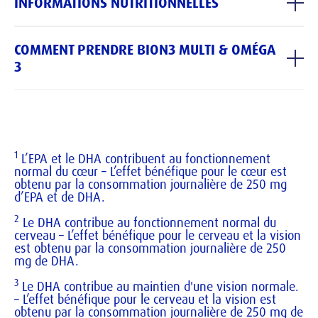
INFORMATIONS NUTRITIONNELLES
(DHA & EPA)
 et des 
probiotiques
.
Ingrédients pour 1 capsule
CŒUR, CERVEAU ET VISION
COMMENT PRENDRE BION3 MULTI & OMÉGA
Ingrédients
1
%VNR*
Les acides gras 
oméga-3
, en particulier le DHA et 
3
capsule
l’EPA, soutiennent le fonctionnement normal du 
Pour les adultes (18+), prendre 
1 capsule et 1 
1
2
3
cœur
du cerveau
 et de la vision
.
comprimé par jour
 avec un verre d'eau froide, 
Huiles de poisson
415 mg
-
pendant ou après un repas.

(Triglycérides)
SOUTIEN INTESTINAL
Ne pas dépasser la dose journalière recommandée.

Contient 
1 milliard de probiotiques (
Bacillus 
Dont Oméga-3
292 mg
-
Les compléments alimentaires ne se substituent 
1
L’EPA et le DHA contribuent au fonctionnement
subtilis
 DE111)
, qui contribuent à l’
équilibre de la 
pas à une alimentation variée et équilibrée et à un 
normal du cœur – L’effet bénéfique pour le cœur est
4
flore intestinale
Dont EPA
.
167 mg
-
obtenu par la consommation journalière de 250 mg
mode de vie sain.
d’EPA et de DHA.
Dont DHA
83 mg
-
SEULEMENT 1 CAPSULE & 1 COMPRIMÉ PAR JOUR
2
Le DHA contribue au fonctionnement normal du
POUR UNE ACTION COMPLÈTE
cerveau – L’effet bénéfique pour le cerveau et la vision
Probiotiques :
1 x 10⁹
-
5
Energie mentale & physique
est obtenu par la consommation journalière de 250
𝘉𝘢𝘤𝘪𝘭𝘭𝘶𝘴 𝘚𝘶𝘣𝘵𝘪𝘭𝘪𝘴
UFC**
mg de DHA.
6
Immunité
DE111®
1
Coeur
3
Le DHA contribue au maintien d'une vision normale.
2
Cerveau
Vitamine D
8 µg
160%
– L’effet bénéfique pour le cerveau et la vision est
obtenu par la consommation journalière de 250 mg de
3
Vision