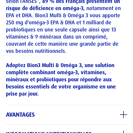
selon l’ANSES*, 
89 % des Français présentent un 
risque de déficience en oméga-3
, notamment en 
EPA et DHA. Bion3 Multi & Oméga 3 vous apporte 
250 mg d'oméga-3 EPA & DHA et 1 milliard de 
probiotiques en une seule capsule ainsi que 13 
vitamines & 9 minéraux dans un comprimé, 
couvrant de cette manière une grande partie de 
vos besoins nutritionnels.
Adoptez Bion3 Multi & Oméga 3, une solution 
complète combinant oméga-3, vitamines, 
minéraux et probiotiques pour répondre aux 
besoins essentiels de votre organisme en une 
prise par jour.
AVANTAGES
FORMULE COMPLÈTE 4 EN 1
Avec 
13 vitamines, 9 minéraux, 250mg d'oméga-3 