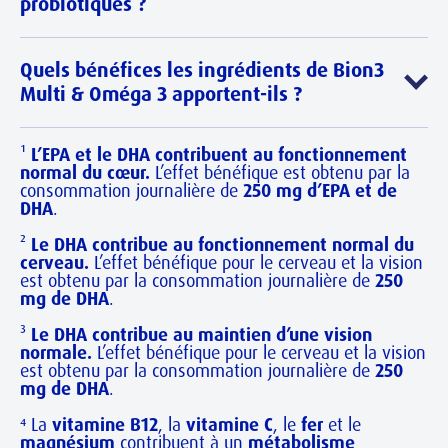
Fer
14 mg
100%
probiotiques ?
ayant des problèmes de santé spécifiques ou des
absorbés*.
allergies doivent consulter un professionnel de
Zinc
13.5 mg
135%
Oui, Bion3 Multi & Oméga 3 contient des
santé avant de commencer tout nouveau
Quels bénéfices les ingrédients de Bion3
probiotiques
dont il est scientifiquement prouvé
complément alimentaire.
Cuivre
1 mg
100%
Multi & Oméga 3 apportent-ils ?
qu’ils atteignent l’intestin vivants, là où 90 % des
nutriments sont absorbés*.
Manganèse
1 mg
50%
Le
comprimé multivitaminé
contient un mélange
¹
L’EPA et le DHA contribuent au fonctionnement
de
13 vitamines et 9 minéraux
pour vous aider à
Sélénium
75 µg
136%
normal du cœur.
L’effet bénéfique est obtenu par la
rester énergique mentalement et physiquement4.
consommation journalière de
250 mg d’EPA et de
La
DHA
capsule
.
apporte des acides gras
Oméga‑3
(DHA
Chrome
50 µg
125%
et EPA), des nutriments importants qui soutiennent
²
Le DHA contribue au fonctionnement normal du
Iode
150 µg
100%
la santé du cœur1, les fonctions cérébrales2 et la
cerveau.
L’effet bénéfique pour le cerveau et la vision
vision3. En plus, Bion3 Multi & Oméga‑3 contient
est obtenu par la consommation journalière de
250
1
mg de DHA
.
* VNR : % Valeurs Nutritionnelles de Référence
000 millions de probiotiques
(Bacillus subtilis
** UFC : Unité Formant Colonie
DE111), dont il est scientifiquement prouvé qu’ils
³
Le DHA contribue au maintien d’une vision
atteignent l’intestin vivants, là où 90 % des
normale.
L’effet bénéfique pour le cerveau et la vision
est obtenu par la consommation journalière de
250
nutriments sont absorbés*.
mg de DHA
.
⁴ La
vitamine B12
, la
vitamine C
, le
fer
et le
magnésium
contribuent à un
métabolisme