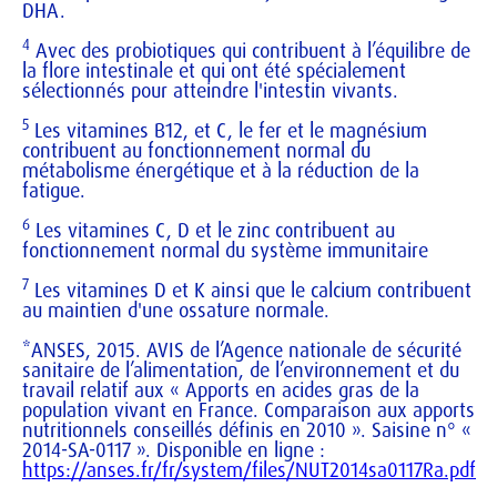
DHA.
Vitamine E
6 mg α-
50%
7
Os
TE
4
Equilibre intestinal
4
Avec des probiotiques qui contribuent à l’équilibre de
la flore intestinale et qui ont été spécialement
sélectionnés pour atteindre l'intestin vivants.
Ingrédients pour 1 comprimé
5
Les vitamines B12, et C, le fer et le magnésium
Ingrédients
1
%
contribuent au fonctionnement normal du
métabolisme énergétique et à la réduction de la
Comprimé
VNR*
fatigue.
Vitamine A
500 µg ER
63%
6
Les vitamines C, D et le zinc contribuent au
fonctionnement normal du système immunitaire
Thiamine
12 mg
1091%
7
Les vitamines D et K ainsi que le calcium contribuent
(Vitamine B1)
au maintien d'une ossature normale.
Riboflavine
20 mg
1429%
*ANSES, 2015. AVIS de l’Agence nationale de sécurité
(Vitamine B2)
sanitaire de l’alimentation, de l’environnement et du
travail relatif aux « Apports en acides gras de la
population vivant en France. Comparaison aux apports
Niacine
30 mg EN
188%
nutritionnels conseillés définis en 2010 ». Saisine n° «
2014-SA-0117 ». Disponible en ligne :
Acide
10 mg
167%
https://anses.fr/fr/system/files/NUT2014sa0117Ra.pdf
pantothénique