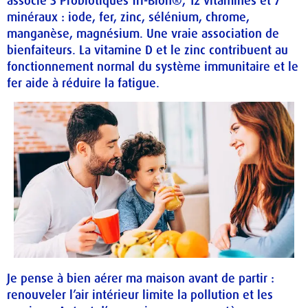
associe 3 Probiotiques Tri-Bion®, 12 vitamines et 7
minéraux : iode, fer, zinc, sélénium, chrome,
manganèse, magnésium. Une vraie association de
bienfaiteurs. La vitamine D et le zinc contribuent au
fonctionnement normal du système immunitaire et le
fer aide à réduire la fatigue.
Je pense à bien aérer ma maison avant de partir :
renouveler l’air intérieur limite la pollution et les